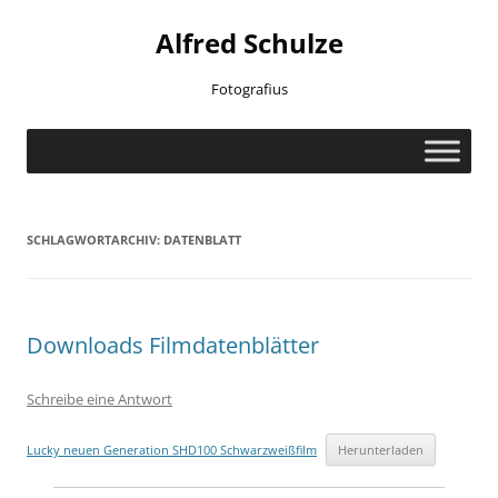
Zum
Inhalt
Alfred Schulze
springen
Fotografius
SCHLAGWORTARCHIV:
DATENBLATT
Downloads Filmdatenblätter
Schreibe eine Antwort
Lucky neuen Generation SHD100 Schwarzweißfilm
Herunterladen