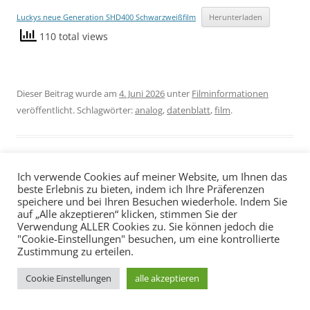
Luckys neue Generation SHD400 Schwarzweißfilm
Herunterladen
110 total views
Dieser Beitrag wurde am
4. Juni 2026
unter
Filminformationen
veröffentlicht. Schlagwörter:
analog
,
datenblatt
,
film
.
Ich verwende Cookies auf meiner Website, um Ihnen das
beste Erlebnis zu bieten, indem ich Ihre Präferenzen
speichere und bei Ihren Besuchen wiederhole. Indem Sie
auf „Alle akzeptieren“ klicken, stimmen Sie der
Verwendung ALLER Cookies zu. Sie können jedoch die
Datenschutzerklärung
Stolz präsentiert von WordPress
"Cookie-Einstellungen" besuchen, um eine kontrollierte
Zustimmung zu erteilen.
Cookie Einstellungen
alle akzeptieren