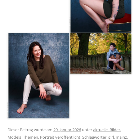
Dieser Beitrag wurde am
29. Januar 2026
unter
aktuelle_Bilder
,
Models_Themen
,
Portrait
veröffentlicht. Schlagwörter:
girl
,
mainz
,