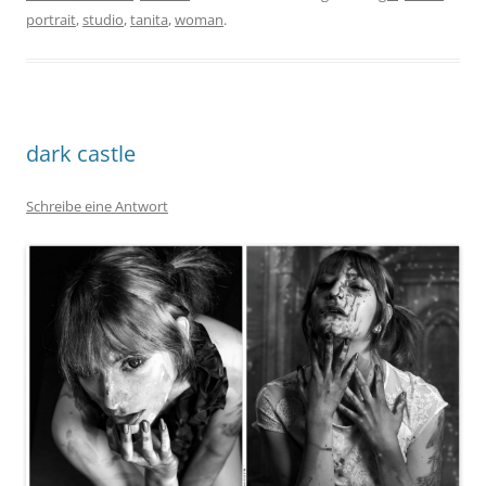
portrait
,
studio
,
tanita
,
woman
.
dark castle
Schreibe eine Antwort