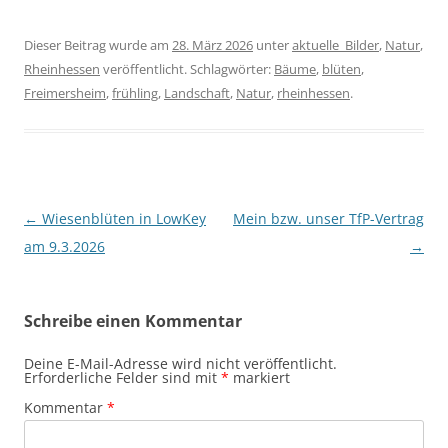
Dieser Beitrag wurde am
28. März 2026
unter
aktuelle_Bilder
,
Natur
,
Rheinhessen
veröffentlicht. Schlagwörter:
Bäume
,
blüten
,
Freimersheim
,
frühling
,
Landschaft
,
Natur
,
rheinhessen
.
Beitragsnavigation
←
Wiesenblüten in LowKey
Mein bzw. unser TfP-Vertrag
am 9.3.2026
→
Schreibe einen Kommentar
Deine E-Mail-Adresse wird nicht veröffentlicht.
Erforderliche Felder sind mit
*
markiert
Kommentar
*